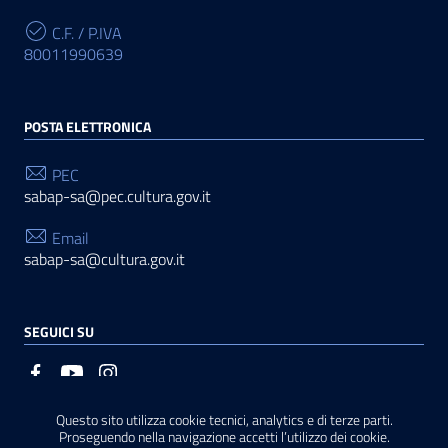
C.F. / P.IVA
80011990639
POSTA ELETTRONICA
PEC
sabap-sa@pec.cultura.gov.it
Email
sabap-sa@cultura.gov.it
SEGUICI SU
Questo sito utilizza cookie tecnici, analytics e di terze parti.
Sezione Link Utili
Privacy
|
Cookie policy
|
Note legali
|
Contatti
|
Basato
Proseguendo nella navigazione accetti l’utilizzo dei cookie.