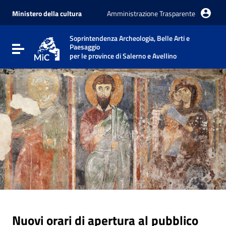
Vai ai contenuti
Vai al menu di navigazione
Ministero della cultura
Amministrazione Trasparente
Vai al footer
Soprintendenza Archeologia, Belle Arti e
Paesaggio
Attiva / disattiva la navigazione
per le province di Salerno e Avellino
Nuovi orari di apertura al pubblico