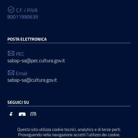
C.F. / P.IVA
80011990639
POSTA ELETTRONICA
PEC
sabap-sa@pec.cultura.gov.it
Email
sabap-sa@cultura.gov.it
SEGUICI SU
Questo sito utilizza cookie tecnici, analytics e di terze parti.
Sezione Link Utili
Privacy
|
Cookie policy
|
Note legali
|
Contatti
|
Basato
Proseguendo nella navigazione accetti l’utilizzo dei cookie.