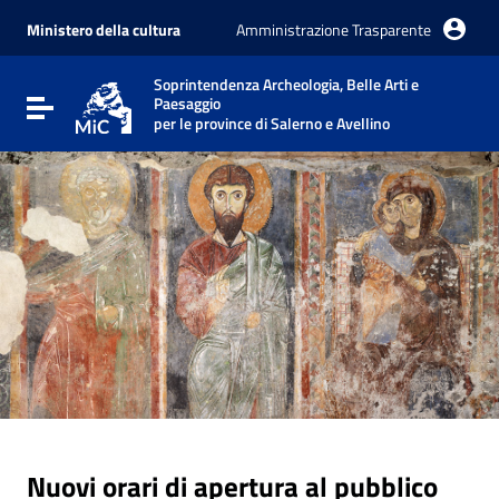
Vai ai contenuti
Vai al menu di navigazione
Ministero della cultura
Amministrazione Trasparente
Vai al footer
Soprintendenza Archeologia, Belle Arti e
Paesaggio
Attiva / disattiva la navigazione
per le province di Salerno e Avellino
Nuovi orari di apertura al pubblico