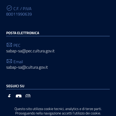
C.F. / P.IVA
80011990639
POSTA ELETTRONICA
PEC
sabap-sa@pec.cultura.gov.it
Email
sabap-sa@cultura.gov.it
SEGUICI SU
Questo sito utilizza cookie tecnici, analytics e di terze parti.
Sezione Link Utili
Privacy
|
Cookie policy
|
Note legali
|
Contatti
|
Basato
Proseguendo nella navigazione accetti l’utilizzo dei cookie.