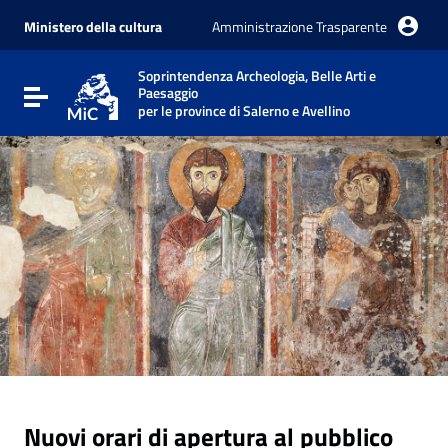
Vai ai contenuti
Vai al menu di navigazione
Ministero della cultura
Amministrazione Trasparente
Vai al footer
Soprintendenza Archeologia, Belle Arti e
Paesaggio
Attiva / disattiva la navigazione
per le province di Salerno e Avellino
Nuovi orari di apertura al pubblico