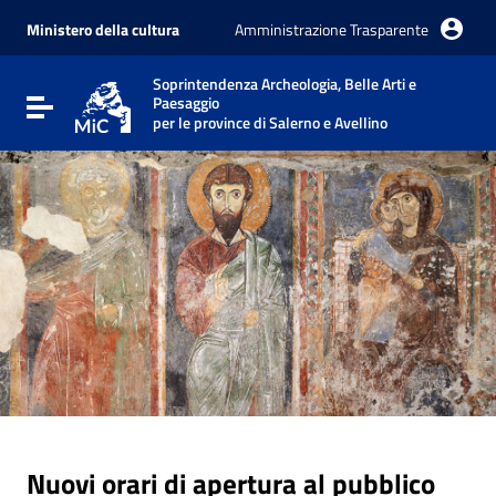
Vai ai contenuti
Vai al menu di navigazione
Ministero della cultura
Amministrazione Trasparente
Vai al footer
Soprintendenza Archeologia, Belle Arti e
Paesaggio
Attiva / disattiva la navigazione
per le province di Salerno e Avellino
Nuovi orari di apertura al pubblico