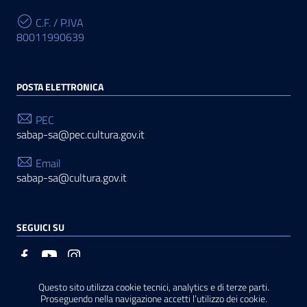
C.F. / P.IVA
80011990639
POSTA ELETTRONICA
PEC
sabap-sa@pec.cultura.gov.it
Email
sabap-sa@cultura.gov.it
SEGUICI SU
Questo sito utilizza cookie tecnici, analytics e di terze parti.
Sezione Link Utili
Privacy
|
Cookie policy
|
Note legali
|
Contatti
|
Basato
Proseguendo nella navigazione accetti l’utilizzo dei cookie.