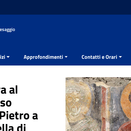
aesaggio
izi
Approfondimenti
Contatti e Orari
a al
sso
Pietro a
lla di