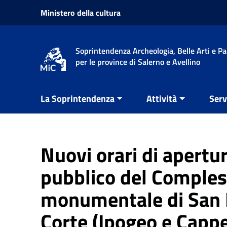
Vai ai contenuti
Ministero della cultura
Vai al menu di navigazione
Vai al footer
Soprintendenza Archeologia, Belle Arti e P
per le province di Salerno e Avellino
La Soprintendenza
Attività
Serv
Nuovi orari di apertur
pubblico del Comple
monumentale di San 
Corte (Ipogeo e Cappe