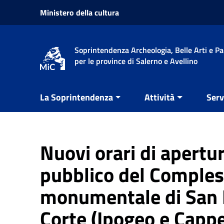
Vai ai contenuti
Ministero della cultura
Vai al menu di navigazione
Vai al footer
Soprintendenza Archeologia, Belle Arti e P
per le province di Salerno e Avellino
La Soprintendenza
Attività
Serv
Nuovi orari di apertur
pubblico del Comple
monumentale di San 
Corte (Ipogeo e Cappe