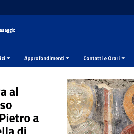
aesaggio
izi
Approfondimenti
Contatti e Orari
a al
sso
Pietro a
lla di