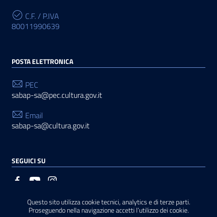
C.F. / P.IVA
80011990639
POSTA ELETTRONICA
PEC
sabap-sa@pec.cultura.gov.it
Email
sabap-sa@cultura.gov.it
SEGUICI SU
Questo sito utilizza cookie tecnici, analytics e di terze parti.
Sezione Link Utili
Privacy
|
Cookie policy
|
Note legali
|
Contatti
|
Basato
Proseguendo nella navigazione accetti l’utilizzo dei cookie.