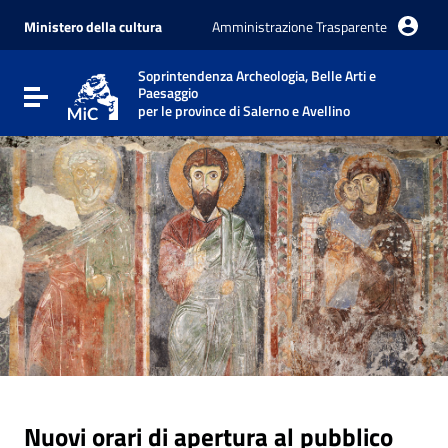
Vai ai contenuti
Vai al menu di navigazione
Ministero della cultura
Amministrazione Trasparente
Vai al footer
Soprintendenza Archeologia, Belle Arti e
Paesaggio
Attiva / disattiva la navigazione
per le province di Salerno e Avellino
Nuovi orari di apertura al pubblico