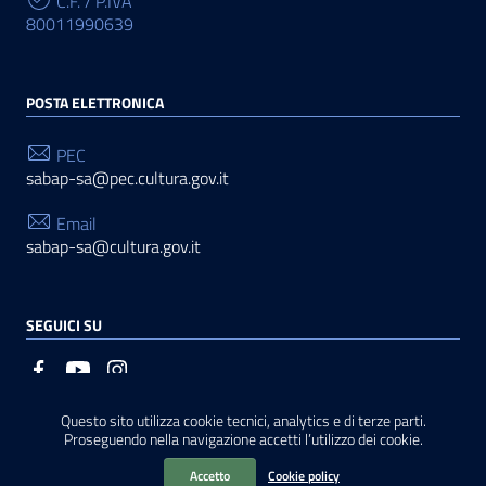
C.F. / P.IVA
80011990639
POSTA ELETTRONICA
PEC
sabap-sa@pec.cultura.gov.it
Email
sabap-sa@cultura.gov.it
SEGUICI SU
Questo sito utilizza cookie tecnici, analytics e di terze parti.
Sezione Link Utili
Privacy
|
Cookie policy
|
Note legali
|
Contatti
|
Basato
Proseguendo nella navigazione accetti l’utilizzo dei cookie.
sul
Prototipo per siti PA di AgID
Accetto
Cookie policy