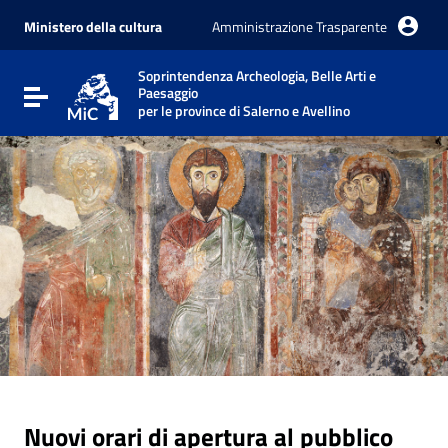
Vai ai contenuti
Vai al menu di navigazione
Ministero della cultura
Amministrazione Trasparente
Vai al footer
Soprintendenza Archeologia, Belle Arti e
Paesaggio
Attiva / disattiva la navigazione
per le province di Salerno e Avellino
Nuovi orari di apertura al pubblico