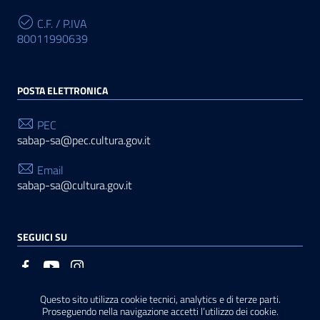
C.F. / P.IVA
80011990639
POSTA ELETTRONICA
PEC
sabap-sa@pec.cultura.gov.it
Email
sabap-sa@cultura.gov.it
SEGUICI SU
Questo sito utilizza cookie tecnici, analytics e di terze parti.
Sezione Link Utili
Privacy
|
Cookie policy
|
Note legali
|
Contatti
|
Basato
Proseguendo nella navigazione accetti l’utilizzo dei cookie.