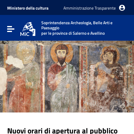
Vai ai contenuti
Vai al menu di navigazione
Ministero della cultura
Amministrazione Trasparente
Vai al footer
Soprintendenza Archeologia, Belle Arti e
Paesaggio
Attiva / disattiva la navigazione
per le province di Salerno e Avellino
Nuovi orari di apertura al pubblico