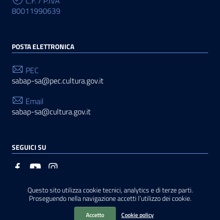
C.F. / P.IVA
80011990639
POSTA ELETTRONICA
PEC
sabap-sa@pec.cultura.gov.it
Email
sabap-sa@cultura.gov.it
SEGUICI SU
Questo sito utilizza cookie tecnici, analytics e di terze parti.
Sezione Link Utili
Privacy
|
Cookie policy
|
Note legali
|
Contatti
|
Basato
Proseguendo nella navigazione accetti l’utilizzo dei cookie.
sul
Prototipo per siti PA di AgID
Accetto
Cookie policy