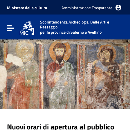
Vai ai contenuti
Vai al menu di navigazione
Ministero della cultura
Amministrazione Trasparente
Vai al footer
Soprintendenza Archeologia, Belle Arti e
Paesaggio
Attiva / disattiva la navigazione
per le province di Salerno e Avellino
Nuovi orari di apertura al pubblico