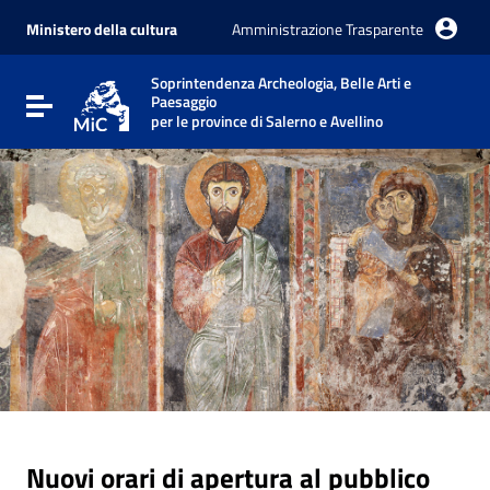
Vai ai contenuti
Vai al menu di navigazione
Ministero della cultura
Amministrazione Trasparente
Vai al footer
Soprintendenza Archeologia, Belle Arti e
Paesaggio
Attiva / disattiva la navigazione
per le province di Salerno e Avellino
Nuovi orari di apertura al pubblico